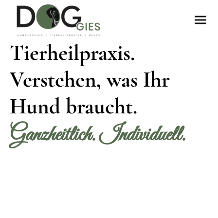
Tierheilpraxis.
Verstehen, was Ihr
Hund braucht.
Ganzheitlich. Individuell.
Körper, Verhalten und Emotionen gehören zusammen. Ich
betrachte Ihren Hund als Ganzes.
Nicht jedes Verhalten ist ein Trainingsproblem.
Manchmal liegt die Ursache tiefer.
Ich unterstütze Sie und Ihren Liebling auf körperlicher Ebene -
ruhig, klar ud individuell.