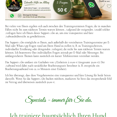
Bei vielen von Ihnen ergeben sich auch zwischen den Trainingsterminen Fragen, die in manchen
Fällen nicht bis zum nächsten Termin warten können. Aufgrund der steigenden Anzahl solcher
Anfragen biete ich Ihnen dieses Support-Abo an, um eine transparente und faire
Aufwandsübersicht zu gewährleisten.
Das Support-Abo ermöglicht es Ihnen, auch außerhalb der vereinbarten Trainingstermine per E-
Mail oder WhatsApp Fragen rund um Ihren Hund zu stellen (z. B. zu Trainingsschritten,
individueller Ernährung oder dringenden Anliegen), die nicht bis zum nächsten Termin warten
können. Ich beantworte Ihre individuellen Fragen zeitnah per E-Mail oder Messenger. Bei
umfangreicheren Themen kann zusätzlich ein kurzer Telefontermin vereinbart werden.
Das Support-Abo umfasst ein Guthaben von 5 Einheiten à 10,00 € (insgesamt 50,00 €). Der
Aufwand wird dabei nach tatsächlicher Bearbeitungszeit berechnet (z. B. entspricht ein
Bearbeitungsaufwand von ca. 10 Minuten einer Einheit).
Ich bin überzeugt, dass diese Vorgehensweise eine transparente und faire Lösung für beide Seiten
darstellt. Wenn Sie das Support-Abo buchen möchten, markieren Sie bitte das entsprechende Feld
im Vertrag und überweisen zusätzlich 50,00 €.
Specials - immer für Sie da.
Ich trainiere hauptsächlich Ihren Hund.