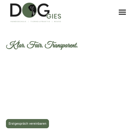
Unsere Preise.
Klar. Fair. Transparent.
Veränderung entsteht nicht durch Zufall.
Sondern durch Struktur, Verständnis und konsequentes
Training.
Hier finden Sie meine Angebote für meine Hundeschule -
transparent, durchdacht und auf nachhaltige Ergebnisse
ausgerichtet.
Bei DOGGIES bekommen Sie keine Standardlösungen, sondern
individuelles Training, das wirklich zu Ihnen und Ihrem Hund
paßt.
Erstgespräch vereinbaren