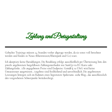
Zahlung und Preisgestaltung
Gebuchte Trainings müssen 24 Stunden vorher abgesagt werden, da sie sonst voll berechnet
werden und finden in Neuss (Rheinwiesen/Rheinpark und Co.) statt.
Ich akzeptiere keine Barzahlungen. Die Bezahlung erfolgt ausschließlich per Überweisung bzw. den
jeweils angebotenen bargeldlosen Zahlungsmethoden wie SumUp via EC-Karte oder
Zahlungslinks. Alle angegebenen Preise sind Endpreise. Gemäß § 19 UStG wird keine
Umsatzsteuer ausgewiesen. Angebote sind freibleibend und unverbindlich.
Die angebotenen
Leistungen bewegen sich im Rahmen eines begrenzten Spektrums -siehe Blog-, das ausschliesslich
den vorgesehenen Schwerpunkt berücksichtigt.