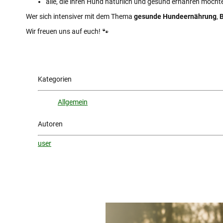
alle, die ihren Hund natürlich und gesund ernähren möcht
Wer sich intensiver mit dem Thema
gesunde Hundeernährung
,
Wir freuen uns auf euch! 🐾
Kategorien
Allgemein
Autoren
user