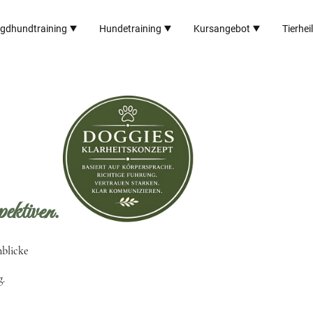
gdhundtraining
Hundetraining
Kursangebot
Tierhei
ktiven.
nblicke
,
g.